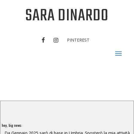
SARA DINARDO
FACEBOOK
INSTAGRAM
PINTEREST
Toggle
navigat
hey, big news:
Da Gennaio 2025 sarò di base in Umbria. Sposterò la mia attività